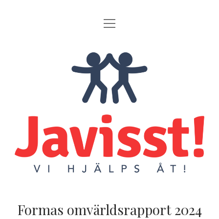
öppna
HEJ!
meny
AKTUELLT
Javisst!
COOKIE-POLICY
Formas omvärldsrapport 2024