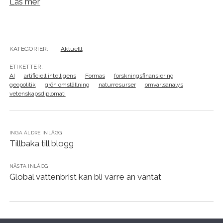
Läs mer
KATEGORIER:
Aktuellt
ETIKETTER:
AI
artificiell intelligens
Formas
forskningsfinansiering
geopolitik
grön omställning
naturresurser
omvärlsanalys
vetenskapsdiplomati
INGA ÄLDRE INLÄGG
Tillbaka till blogg
NÄSTA INLÄGG
Global vattenbrist kan bli värre än väntat