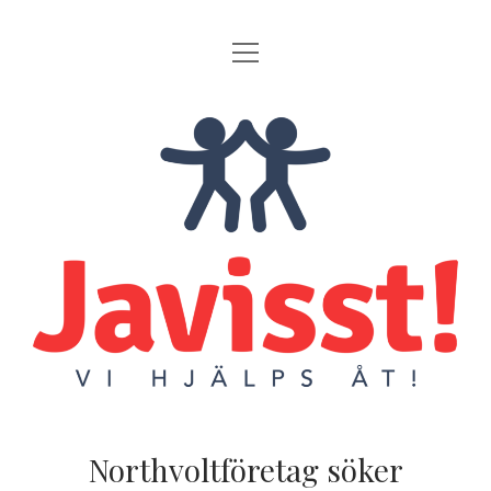
öppna
HEJ!
meny
AKTUELLT
Javisst!
COOKIE-POLICY
Northvoltföretag söker